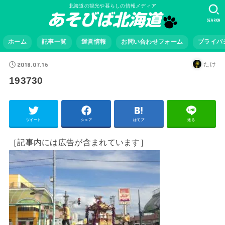
北海道の観光や暮らしの情報メディア
SEARCH
ホーム
記事一覧
運営情報
お問い合わせフォーム
プライバ
2018.07.16
たけ
193730
ツイート
シェア
はてブ
送る
［記事内には広告が含まれています］