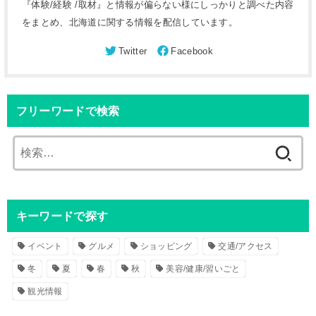
『体験/経験 /取材』と情報が偏らない様にしっかりと調べた内容
をまとめ、北海道に関する情報を配信しています。
フリーワードで検索
検
索
:
キーワードで探す
イベント
グルメ
ショッピング
交通/アクセス
冬
夏
春
秋
美容/健康/習いごと
観光情報