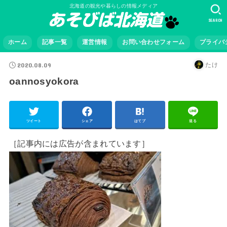
北海道の観光や暮らしの情報メディア
SEARCH
ホーム
記事一覧
運営情報
お問い合わせフォーム
プライバ
2020.08.09
たけ
oannosyokora
ツイート
シェア
はてブ
送る
［記事内には広告が含まれています］