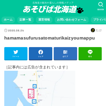
北海道の観光や暮らしの情報メディア
SEARCH
ホーム
記事一覧
運営情報
お問い合わせフォーム
プライバ
2020.08.26
たけ
hamamasufurusatomaturikaizyoumappu
ツイート
シェア
はてブ
送る
［記事内には広告が含まれています］