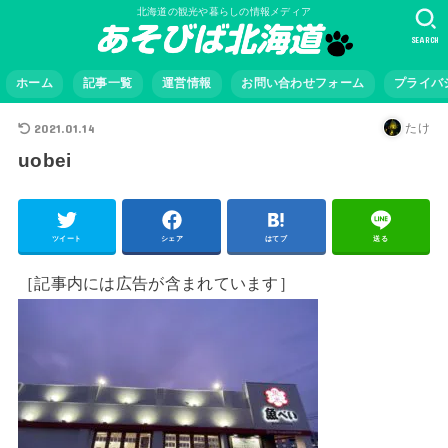
北海道の観光や暮らしの情報メディア
SEARCH
ホーム
記事一覧
運営情報
お問い合わせフォーム
プライバ
2021.01.14
たけ
uobei
ツイート
シェア
はてブ
送る
［記事内には広告が含まれています］