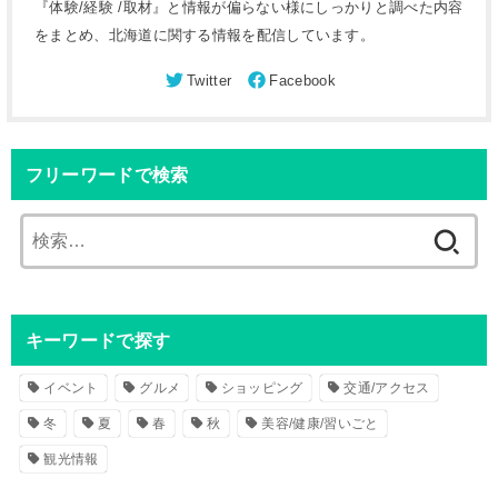
『体験/経験 /取材』と情報が偏らない様にしっかりと調べた内容
をまとめ、北海道に関する情報を配信しています。
フリーワードで検索
検
索
:
キーワードで探す
イベント
グルメ
ショッピング
交通/アクセス
冬
夏
春
秋
美容/健康/習いごと
観光情報