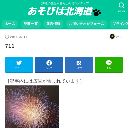
北海道の観光や暮らしの情報メディア
SEARCH
ホーム
記事一覧
運営情報
お問い合わせフォーム
プライバ
2018.07.16
たけ
711
ツイート
シェア
はてブ
送る
［記事内には広告が含まれています］