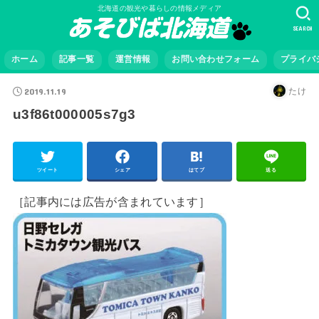
北海道の観光や暮らしの情報メディア
SEARCH
ホーム
記事一覧
運営情報
お問い合わせフォーム
プライバ
2019.11.19
たけ
u3f86t000005s7g3
ツイート
シェア
はてブ
送る
［記事内には広告が含まれています］