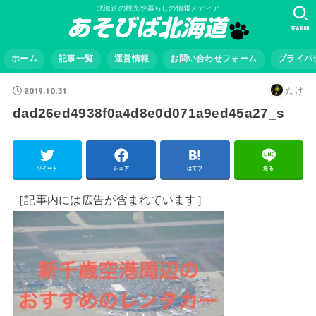
北海道の観光や暮らしの情報メディア
SEARCH
ホーム
記事一覧
運営情報
お問い合わせフォーム
プライバ
2019.10.31
たけ
dad26ed4938f0a4d8e0d071a9ed45a27_s
ツイート
シェア
はてブ
送る
［記事内には広告が含まれています］