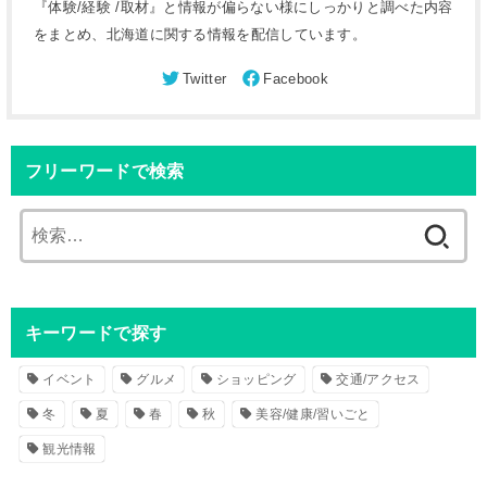
『体験/経験 /取材』と情報が偏らない様にしっかりと調べた内容
をまとめ、北海道に関する情報を配信しています。
フリーワードで検索
検
索
:
キーワードで探す
イベント
グルメ
ショッピング
交通/アクセス
冬
夏
春
秋
美容/健康/習いごと
観光情報