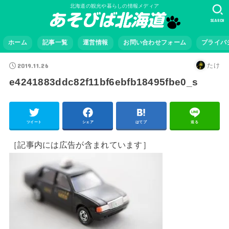
北海道の観光や暮らしの情報メディア
SEARCH
ホーム
記事一覧
運営情報
お問い合わせフォーム
プライバ
2019.11.26
たけ
e4241883ddc82f11bf6ebfb18495fbe0_s
ツイート
シェア
はてブ
送る
［記事内には広告が含まれています］