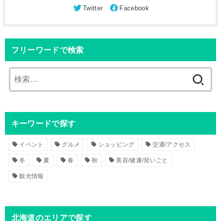
フリーワードで検索
検
索
:
キーワードで探す
イベント
グルメ
ショッピング
交通/アクセス
冬
夏
春
秋
美容/健康/習いごと
観光情報
北海道のエリアで探す